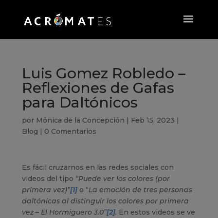
Luis Gomez Robledo –
Reflexiones de Gafas
para Daltónicos
por
Mónica de la Concepción
|
Feb 15, 2023
|
Blog
|
0 Comentarios
Es fácil cruzarnos en las redes sociales con
videos del tipo
“Puede ver los colores (por
primera vez)”
[1]
o “
La emoción de tres personas
daltónicas al distinguir los colores por primera
vez – El Hormiguero 3.0”
[2]
.
En estos videos se ve