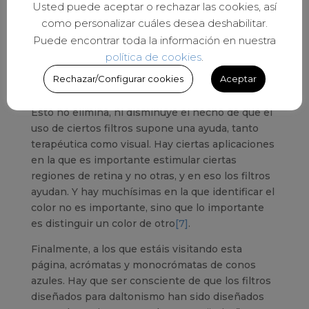
Usted puede aceptar o rechazar las cookies, así
cambian el color percibido
[6]
como personalizar cuáles desea deshabilitar.
La experiencia de esos filtros no es tan
Puede encontrar toda la información en nuestra
espectacular como se observa en esos videos y
política de cookies
.
con ellos un daltónico no va a ver nuevos colores,
Rechazar/Configurar cookies
Aceptar
verá menos colores.
Esto no elimina, ni disminuye el hecho de que el
uso de ciertos filtros supone una ayuda, tanto
terapéutica como visual. Hay ciertas aplicaciones
en la que es importante estimular ciertas
regiones de retina y no otras, y en eso los filtros
ayudan. Y hay muchísimas en la que identificar el
color no es importante, sino que lo importante
es distinguir un color de otro
[7]
.
Finalmente, a los que estáis visitando esta
página, acrómatas y monocrómatas de conos
azules. Hay que ser consciente de que los filtros
diseñados para daltonismo han sido diseñados