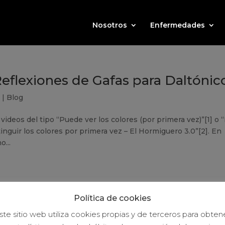
Nosotros
Enfermedades
eflexiones de Gafas para Daltónic
3
|
Blog
 videos del tipo “Puede ver los colores (por primera vez)”[1] o 
inguir los colores por primera vez – El Hormiguero 3.0”[2]. En
...
Política de cookies
ste sitio web utiliza cookies propias y de terceros para obten