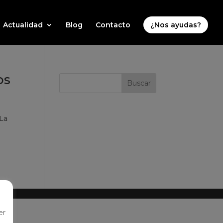
Actualidad
Blog
Contacto
¿Nos ayudas?
os
“La
er