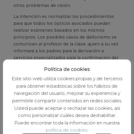
otros problemas de visión.
La intención es normalizar los procedimientos
para que todos los ópticos asociados puedan
realizar exámenes basados en los mismos
principios. Los posibles casos de daltonismo se
comunican al profesor de la clase, quien a su vez
informará a los padres para la derivación a
servicios especializados para la confirmación del
diagnóstico.
Política de cookies
Este sitio web utiliza cookies propias y de terceros
para obtener estadísticas sobre los hábitos de
navegación del usuario, mejorar su experiencia y
permitirle compartir contenidos en redes sociales.
Usted puede aceptar o rechazar las cookies, así
como personalizar cuáles desea deshabilitar.
Puede encontrar toda la información en nuestra
política de cookies
.