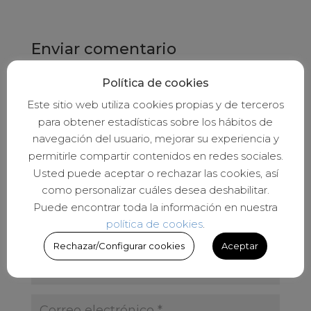
Enviar comentario
Tu dirección de correo electrónico no será
Política de cookies
publicada.
Los campos obligatorios están
marcados con
*
Este sitio web utiliza cookies propias y de terceros
para obtener estadísticas sobre los hábitos de
navegación del usuario, mejorar su experiencia y
permitirle compartir contenidos en redes sociales.
Usted puede aceptar o rechazar las cookies, así
como personalizar cuáles desea deshabilitar.
Puede encontrar toda la información en nuestra
política de cookies
.
Rechazar/Configurar cookies
Aceptar