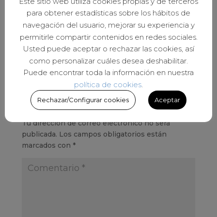
Este sitio web utiliza cookies propias y de terceros
para obtener estadísticas sobre los hábitos de
navegación del usuario, mejorar su experiencia y
permitirle compartir contenidos en redes sociales.
Usted puede aceptar o rechazar las cookies, así
como personalizar cuáles desea deshabilitar.
Puede encontrar toda la información en nuestra
política de cookies
.
Rechazar/Configurar cookies
Aceptar
Enviar comentario
Tu dirección de correo electrónico no será
publicada.
Los campos obligatorios están
marcados con
*