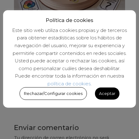
Política de cookies
Este sitio web utiliza cookies propias y de terceros
para obtener estadísticas sobre los hábitos de
navegación del usuario, mejorar su experiencia y
Nuestros jovenes acromatas
permitirle compartir contenidos en redes sociales.
disfutando del juego “El enigma
Usted puede aceptar o rechazar las cookies, así
de las 8 Gemas”
como personalizar cuáles desea deshabilitar.
Puede encontrar toda la información en nuestra
política de cookies
.
Rechazar/Configurar cookies
Aceptar
Enviar comentario
Tu dirección de correo electrónico no será