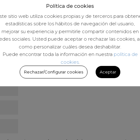
Política de cookies
publicada.
Los campos obligatorios están marcados con
*
ste sitio web utiliza cookies propias y de terceros para obten
estadísticas sobre los hábitos de navegación del usuario,
mejorar su experiencia y permitirle compartir contenidos en
edes sociales. Usted puede aceptar o rechazar las cookies, a
como personalizar cuáles desea deshabilitar.
Puede encontrar toda la información en nuestra
política de
cookies
.
Rechazar/Configurar cookies
Aceptar