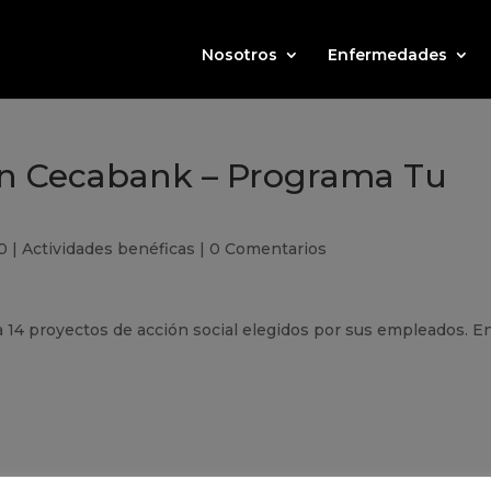
Nosotros
Enfermedades
ón Cecabank – Programa Tu
0
|
Actividades benéficas
|
0 Comentarios
 14 proyectos de acción social elegidos por sus empleados. E